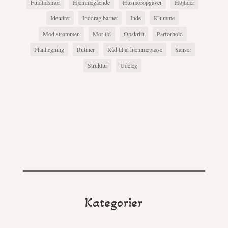
Fuldtidsmor
Hjemmegående
Husmoropgaver
Højtider
Identitet
Inddrag barnet
Inde
Klumme
Mod strømmen
Mor-tid
Opskrift
Parforhold
Planlægning
Rutiner
Råd til at hjemmepasse
Sanser
Struktur
Udeleg
Kategorier