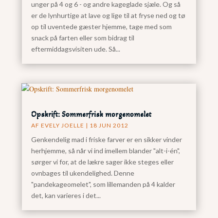
unger på 4 og 6 - og andre kageglade sjæle. Og så
er de lynhurtige at lave og lige til at fryse ned og tø
op til uventede gæster hjemme, tage med som
snack på farten eller som bidrag til
eftermiddagsvisiten ude. Så...
Opskrift: Sommerfrisk morgenomelet
AF
EVELY JOELLE
|
18 JUN 2012
Genkendelig mad i friske farver er en sikker vinder
herhjemme, så når vi ind imellem blander "alt-i-én",
sørger vi for, at de lækre sager ikke steges eller
ovnbages til ukendelighed. Denne
"pandekageomelet", som lillemanden på 4 kalder
det, kan varieres i det...