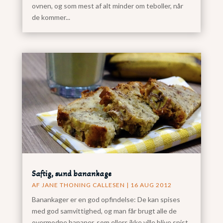
ovnen, og som mest af alt minder om teboller, når
de kommer...
Saftig, sund banankage
AF
JANE THONING CALLESEN
|
16 AUG 2012
Banankager er en god opfindelse: De kan spises
med god samvittighed, og man får brugt alle de
overmodne bananer, som ellers ikke ville blive spist.