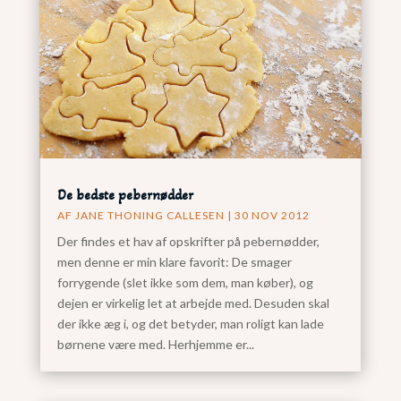
De bedste pebernødder
AF
JANE THONING CALLESEN
|
30 NOV 2012
Der findes et hav af opskrifter på pebernødder,
men denne er min klare favorit: De smager
forrygende (slet ikke som dem, man køber), og
dejen er virkelig let at arbejde med. Desuden skal
der ikke æg i, og det betyder, man roligt kan lade
børnene være med. Herhjemme er...