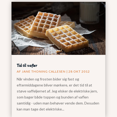
Tid til vafler
AF
JANE THONING CALLESEN
|
28 OKT 2012
Når vinden og frosten bider sig fast og
eftermiddagene bliver mørkere, er det tid til at
støve vaffeljernet af. Jeg elsker de elektriske jern,
som bager både toppen og bunden af vaflen
samtidig - uden man behøver vende dem. Desuden
kan man tage det elektriske...