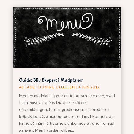
Guide: Bliv Ekspert i Madplaner
AF
JANE THONING CALLESEN
|
4 JUN 2012
Med en madplan slipper du for at stresse over, hvad
I skal have at spise. Du sparer tid om
eftermiddagen, fordi ingredienserne allerede er i
køleskabet. Og madbudgettet er langt kønnere at
kigge på, når måltiderne planlægges en uge frem ad
gangen. Men hvordan griber...