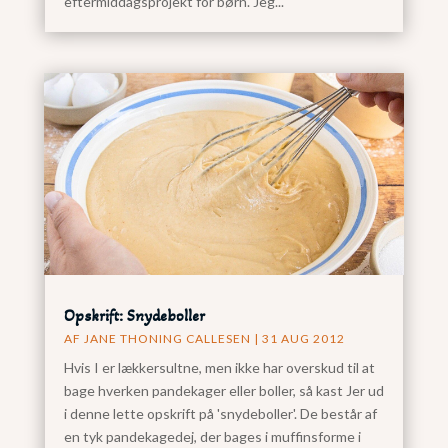
eftermiddagsprojekt for børn. Jeg...
Opskrift: Snydeboller
AF
JANE THONING CALLESEN
|
31 AUG 2012
Hvis I er lækkersultne, men ikke har overskud til at
bage hverken pandekager eller boller, så kast Jer ud
i denne lette opskrift på 'snydeboller'. De består af
en tyk pandekagedej, der bages i muffinsforme i