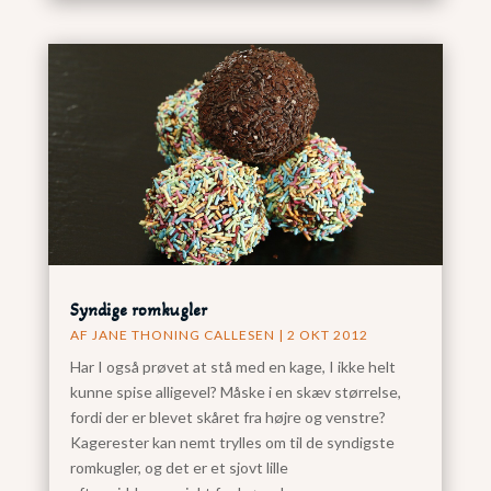
Syndige romkugler
AF
JANE THONING CALLESEN
|
2 OKT 2012
Har I også prøvet at stå med en kage, I ikke helt
kunne spise alligevel? Måske i en skæv størrelse,
fordi der er blevet skåret fra højre og venstre?
Kagerester kan nemt trylles om til de syndigste
romkugler, og det er et sjovt lille