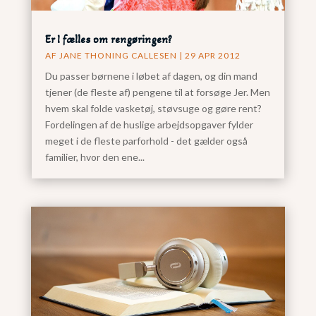
Er I fælles om rengøringen?
AF
JANE THONING CALLESEN
|
29 APR 2012
Du passer børnene i løbet af dagen, og din mand
tjener (de fleste af) pengene til at forsøge Jer. Men
hvem skal folde vasketøj, støvsuge og gøre rent?
Fordelingen af de huslige arbejdsopgaver fylder
meget i de fleste parforhold - det gælder også
familier, hvor den ene...