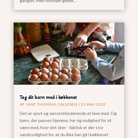
gangen. Men hvordan griber...
Tag dit barn med i køkkenet
AF
JANE THONING CALLESEN
|
21 MAJ 2012
Det er sjovt og sansestimulerende at lave mad. Og
børn, der passes hjemme, har rig mulighed for at
være med, hvor det sker - faktisk er der stor
sandsynlighed for, at du ikke kan gå i køkkenet