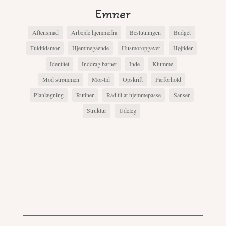
Emner
Aftensmad
Arbejde hjemmefra
Beslutningen
Budget
Fuldtidsmor
Hjemmegående
Husmoropgaver
Højtider
Identitet
Inddrag barnet
Inde
Klumme
Mod strømmen
Mor-tid
Opskrift
Parforhold
Planlægning
Rutiner
Råd til at hjemmepasse
Sanser
Struktur
Udeleg