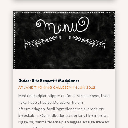
Guide: Bliv Ekspert i Madplaner
AF
JANE THONING CALLESEN
|
4 JUN 2012
Med en madplan slipper du for at stresse over, hvad
I skal have at spise. Du sparer tid om
eftermiddagen, fordi ingredienserne allerede er i
køleskabet. Og madbudgettet er langt kønnere at
kigge på, når måltiderne planlægges en uge frem ad