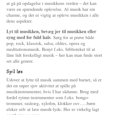
at gå på opdagelse i musikkens verden – det kan
være en spændende oplevelse. Al musik har sin
charme, og det er vigtig at opleve musikken i alle
dens aspekter.
Lyt til musikken, bevæg jer til musikken eller
syng med for fuld hals
. Sørg for at prøve både
pop, rock, klassisk, salsa, oldies, opera og
meditationsmusik. Benyt f.eks. biblioteket til at
låne lidt forskelligt musik – her kan man finde stort
set alle genrer.
Spil løs
Udover at lytte til musik sammen med barnet, så er
det en super sjov aktivitet at spille på
musikinstrumenter, hvis I har sådanne. Brug med
fordel rytme-instrumenter som f.eks. bongo-
trommer, rasleæg, xylofon, klokker osv…..børn
elsker selv at lave musik-lyde. Her er virkelig lagt
op til sjov og spas.