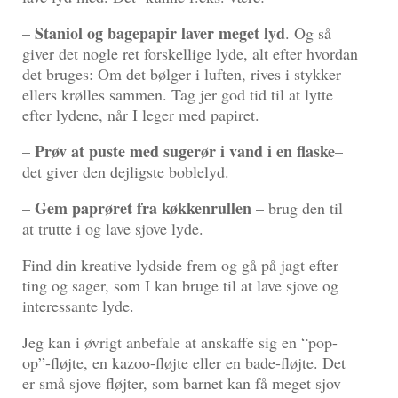
Staniol og bagepapir laver meget lyd
–
. Og så
giver det nogle ret forskellige lyde, alt efter hvordan
det bruges: Om det bølger i luften, rives i stykker
ellers krølles sammen. Tag jer god tid til at lytte
efter lydene, når I leger med papiret.
Prøv at puste med sugerør i vand i en flaske
–
–
det giver den dejligste boblelyd.
Gem paprøret fra køkkenrullen
–
– brug den til
at trutte i og lave sjove lyde.
Find din kreative lydside frem og gå på jagt efter
ting og sager, som I kan bruge til at lave sjove og
interessante lyde.
Jeg kan i øvrigt anbefale at anskaffe sig en “pop-
op”-fløjte, en kazoo-fløjte eller en bade-fløjte. Det
er små sjove fløjter, som barnet kan få meget sjov