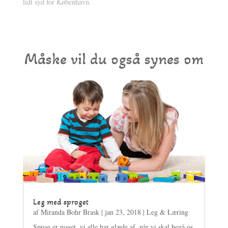
lidt syd for København.
Måske vil du også synes om
Leg med sproget
af
Miranda Bohr Brask
|
jan 23, 2018
|
Leg & Læring
Sprog er noget, vi alle har glæde af, når vi skal begå os