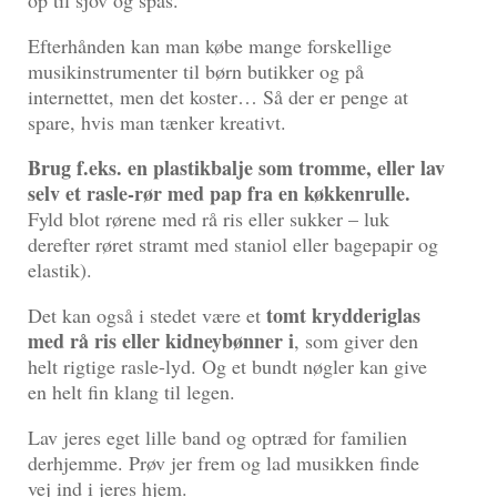
Efterhånden kan man købe mange forskellige
musikinstrumenter til børn butikker og på
internettet, men det koster… Så der er penge at
spare, hvis man tænker kreativt.
Brug f.eks. en plastikbalje som tromme, eller lav
selv et rasle-rør med pap fra en køkkenrulle.
Fyld blot rørene med rå ris eller sukker – luk
derefter røret stramt med staniol eller bagepapir og
elastik).
tomt krydderiglas
Det kan også i stedet være et
med rå ris eller kidneybønner i
, som giver den
helt rigtige rasle-lyd. Og et bundt nøgler kan give
en helt fin klang til legen.
Lav jeres eget lille band og optræd for familien
derhjemme. Prøv jer frem og lad musikken finde
vej ind i jeres hjem.