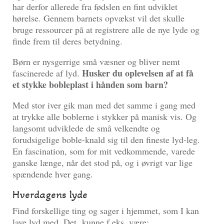
har derfor allerede fra fødslen en fint udviklet
hørelse. Gennem barnets opvækst vil det skulle
bruge ressourcer på at registrere alle de nye lyde og
finde frem til deres betydning.
Børn er nysgerrige små væsner og bliver nemt
Husker du oplevelsen af at få
fascinerede af lyd.
et stykke bobleplast i hånden som barn?
Med stor iver gik man med det samme i gang med
at trykke alle boblerne i stykker på manisk vis. Og
langsomt udviklede de små velkendte og
forudsigelige boble-knald sig til den fineste lyd-leg.
En fascination, som for mit vedkommende, varede
ganske længe, når det stod på, og i øvrigt var lige
spændende hver gang.
Hverdagens lyde
Find forskellige ting og sager i hjemmet, som I kan
lave lyd med. Det kunne f.eks. være: