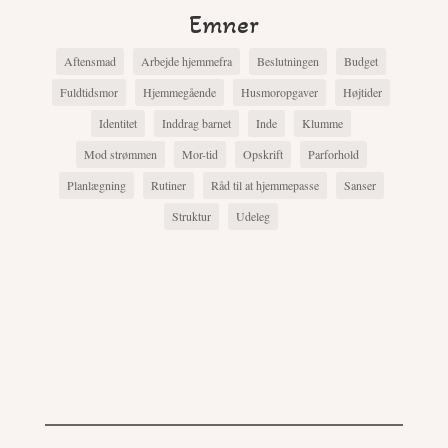
Emner
Aftensmad
Arbejde hjemmefra
Beslutningen
Budget
Fuldtidsmor
Hjemmegående
Husmoropgaver
Højtider
Identitet
Inddrag barnet
Inde
Klumme
Mod strømmen
Mor-tid
Opskrift
Parforhold
Planlægning
Rutiner
Råd til at hjemmepasse
Sanser
Struktur
Udeleg