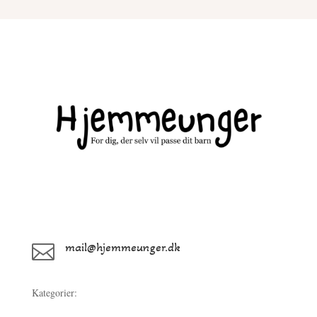
mail@hjemmeunger.dk

Kategorier: