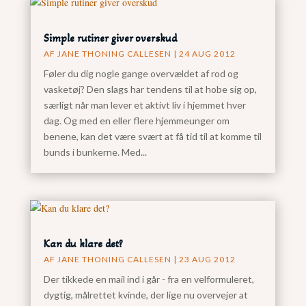
Simple rutiner giver overskud
AF
JANE THONING CALLESEN
|
24 AUG 2012
Føler du dig nogle gange overvældet af rod og
vasketøj? Den slags har tendens til at hobe sig op,
særligt når man lever et aktivt liv i hjemmet hver
dag. Og med en eller flere hjemmeunger om
benene, kan det være svært at få tid til at komme til
bunds i bunkerne. Med...
Kan du klare det?
AF
JANE THONING CALLESEN
|
23 AUG 2012
Der tikkede en mail ind i går - fra en velformuleret,
dygtig, målrettet kvinde, der lige nu overvejer at