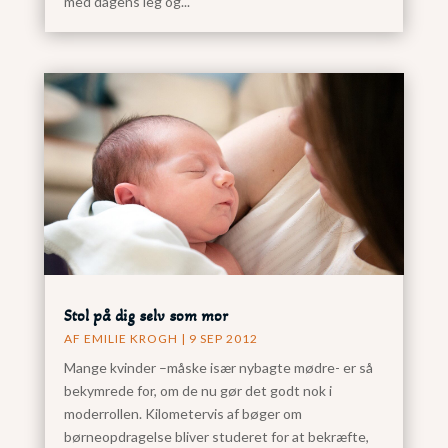
med dagens leg og...
Stol på dig selv som mor
AF
EMILIE KROGH
|
9 SEP 2012
Mange kvinder –måske især nybagte mødre- er så
bekymrede for, om de nu gør det godt nok i
moderrollen. Kilometervis af bøger om
børneopdragelse bliver studeret for at bekræfte,